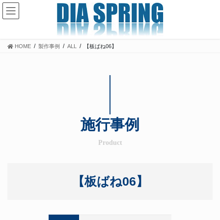
コ
ナ
ン
ビ
テ
ゲ
ン
ー
ツ
シ
HOME
製作事例
ALL
【板ばね06】
に
ョ
移
ン
動
に
移
動
施行事例
Product
【板ばね06】